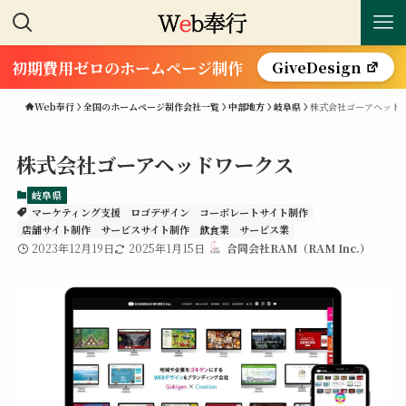
初期費用ゼロのホームページ制作
GiveDesign
Web奉行
全国のホームページ制作会社一覧
中部地方
岐阜県
株式会社ゴーアヘッド
株式会社ゴーアヘッドワークス
岐阜県
マーケティング支援
ロゴデザイン
コーポレートサイト制作
店舗サイト制作
サービスサイト制作
飲食業
サービス業
2023年12月19日
2025年1月15日
合同会社RAM（RAM Inc.）