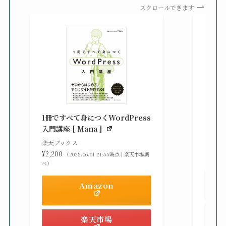
スクロールできます
知識
る St
1冊ですべて身につくWordPress
gaz ]
入門講座 [ Mana ]
楽天ブ
楽天ブックス
¥2,42
¥2,200
（2025/06/01 21:55時点 | 楽天市場調
べ）
べ）
Amazon
楽天市場