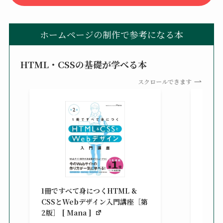
ホームページの制作で参考になる本
HTML・CSSの基礎が学べる本
スクロールできます
改訂新
シピ集 
1冊ですべて身につくHTML &
楽天ブ
CSSとWebデザイン入門講座［第
¥3,30
2版］ [ Mana ]
べ）