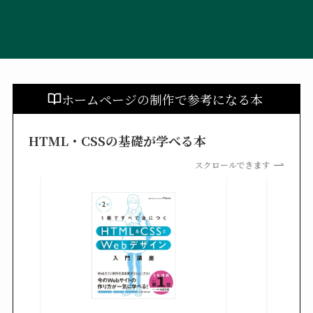
ホームページの制作で参考になる本
HTML・CSSの基礎が学べる本
スクロールできます
改訂新
シピ集 