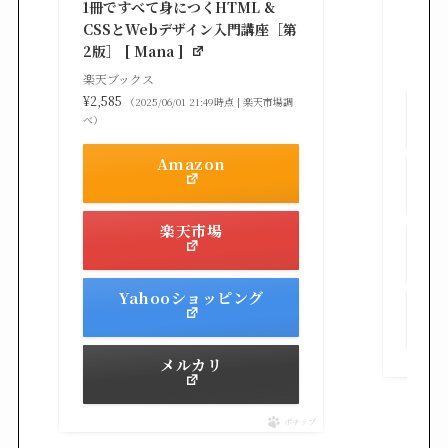
1冊ですべて身につくHTML &
楽天ブ
CSSとWebデザイン入門講座［第
¥3,30
2版］ [ Mana ]
べ）
楽天ブックス
¥2,585
（2025/06/01 21:49時点 | 楽天市場調
べ）
Amazon
楽天市場
Yahooショッピング
メルカリ
ポチップ