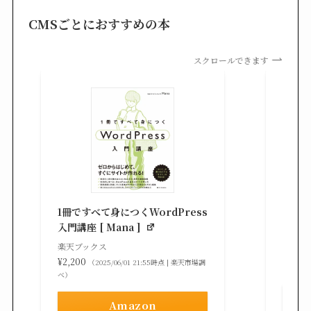
CMSごとにおすすめの本
スクロールできます
知識
る St
1冊ですべて身につくWordPress
gaz ]
入門講座 [ Mana ]
楽天ブ
楽天ブックス
¥2,42
¥2,200
（2025/06/01 21:55時点 | 楽天市場調
べ）
べ）
Amazon