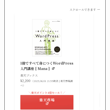
スクロールできます
知識
る St
1冊ですべて身につくWordPress
gaz ]
入門講座 [ Mana ]
楽天ブ
楽天ブックス
¥2,42
¥2,200
（2025/06/01 21:55時点 | 楽天市場調
べ）
べ）
＼楽天ポイント4倍セール！／
楽天市場