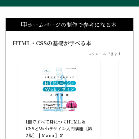
ホームページの制作で参考になる本
HTML・CSSの基礎が学べる本
スクロールできます
改訂新
シピ集 
1冊ですべて身につくHTML &
楽天ブ
CSSとWebデザイン入門講座［第
¥3,30
2版］ [ Mana ]