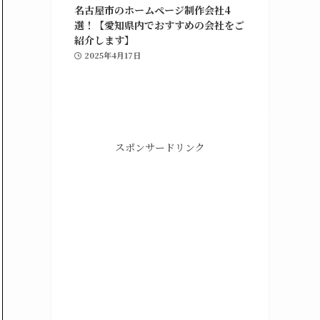
Amazon
楽天市場
Y
名古屋市のホームページ制作会社4
選！【愛知県内でおすすめの会社をご
紹介します】
2025年4月17日
スポンサードリンク
知識ゼロからノーコードではじめる Studio 
楽天ブックス
¥2,420
（2025/06/01 21:52時点 | 楽天市場調べ）
Amazon
楽天市場
Y