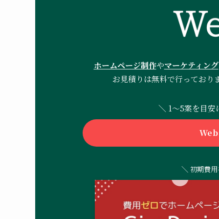
ホームページ制作
や
マーケティング
お見積りは無料で行っており
＼ 1〜5案を目
We
＼ 初期費