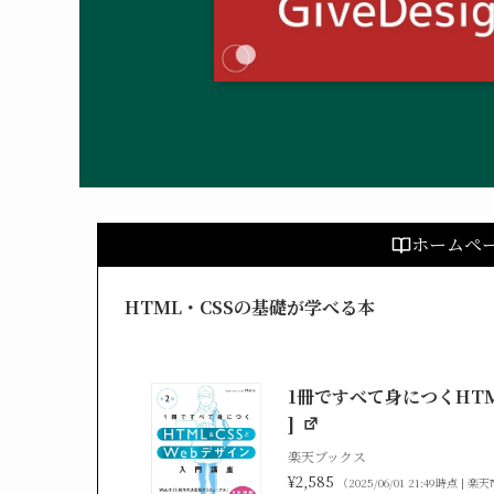
ホームペ
HTML・CSSの基礎が学べる本
1冊ですべて身につくHTML
]
楽天ブックス
¥2,585
（2025/06/01 21:49時点 |