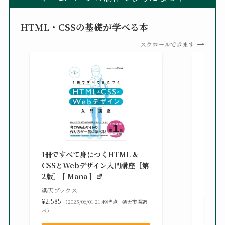
HTML・CSSの基礎が学べる本
スクロールできます
改訂新
シピ集 
1冊ですべて身につくHTML &
楽天ブ
CSSとWebデザイン入門講座［第
¥3,30
2版］ [ Mana ]
べ）
楽天ブックス
¥2,585
（2025/06/01 21:49時点 | 楽天市場調
べ）