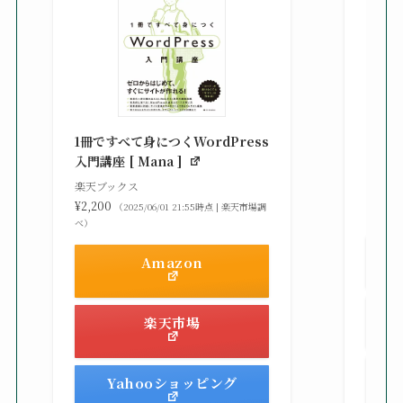
知識
る St
1冊ですべて身につくWordPress
gaz ]
入門講座 [ Mana ]
楽天ブ
楽天ブックス
¥2,42
¥2,200
（2025/06/01 21:55時点 | 楽天市場調
べ）
べ）
Amazon
楽天市場
Yahooショッピング