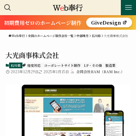
初期費用ゼロのホームページ制作
GiveDesign
Web奉行
全国のホームページ制作会社一覧
中部地方
石川県
大光商事株式会社
大光商事株式会社
石川県
格安対応
コーポレートサイト制作
LP・その他
製造業
2023年12月29日
2025年1月15日
合同会社RAM（RAM Inc.）