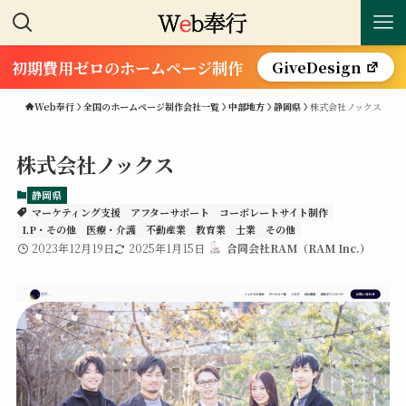
初期費用ゼロのホームページ制作
GiveDesign
Web奉行
全国のホームページ制作会社一覧
中部地方
静岡県
株式会社ノックス
株式会社ノックス
静岡県
マーケティング支援
アフターサポート
コーポレートサイト制作
LP・その他
医療・介護
不動産業
教育業
士業
その他
2023年12月19日
2025年1月15日
合同会社RAM（RAM Inc.）