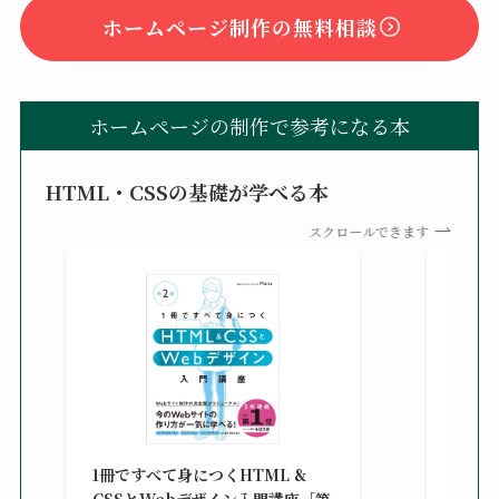
ホームページ制作の無料相談
ホームページの制作で参考になる本
HTML・CSSの基礎が学べる本
スクロールできます
改訂新
シピ集 
1冊ですべて身につくHTML &
楽天ブ