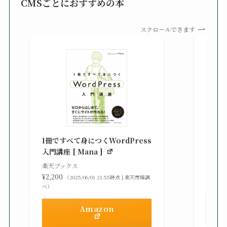
CMSごとにおすすめの本
スクロールできます
知識
る St
1冊ですべて身につくWordPress
gaz ]
入門講座 [ Mana ]
楽天ブ
楽天ブックス
¥2,42
¥2,200
（2025/06/01 21:55時点 | 楽天市場調
べ）
べ）
Amazon