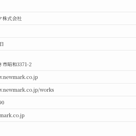
ク株式会社
2日
市昭和3371-2
w.newmark.co.jp
w.newmark.co.jp/works
90
mark.co.jp