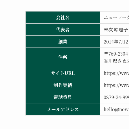
会社名
ニューマー
代表者
末次 絵理子
創業
2014年7月
〒769-2304
住所
香川県さぬき
サイトURL
https://ww
制作実績
https://ww
電話番号
0879-24-99
メールアドレス
hello@new