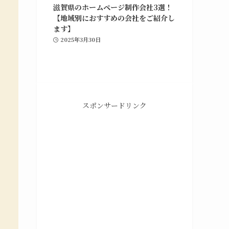
滋賀県のホームページ制作会社3選！
【地域別におすすめの会社をご紹介し
ます】
2025年3月30日
スポンサードリンク
グラフィックデザイン
ポ
ホームページの制作や修正対応、納品後の管理
や
までを行っています。Webマーケティング支
援との併用も可能です。
グラフィックデザインの詳細