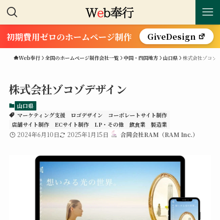
初期費用ゼロのホームページ制作
GiveDesign
Web奉行
全国のホームページ制作会社一覧
中国・四国地方
山口県
株式会社ゾコゾ
株式会社ゾコゾデザイン
山口県
マーケティング支援
ロゴデザイン
コーポレートサイト制作
店舗サイト制作
ECサイト制作
LP・その他
飲食業
製造業
2024年6月10日
2025年1月15日
合同会社RAM（RAM Inc.）