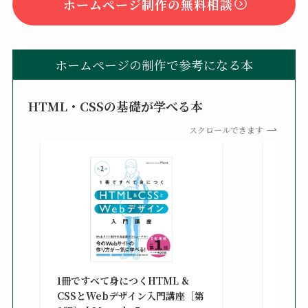
ホームページ制作の無料相談
ホームページの制作で参考になる本
HTML・CSSの基礎が学べる本
スクロールできます
改訂新
シピ集 
1冊ですべて身につくHTML &
楽天ブ
CSSとWebデザイン入門講座［第
¥3,30