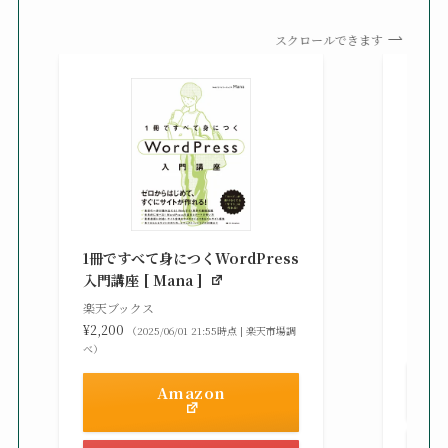
スクロールできます
知識
る St
1冊ですべて身につくWordPress
gaz ]
入門講座 [ Mana ]
楽天ブ
楽天ブックス
¥2,42
¥2,200
（2025/06/01 21:55時点 | 楽天市場調
べ）
べ）
Amazon