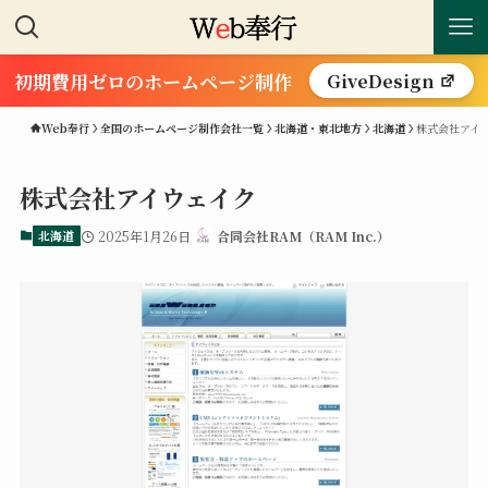
初期費用ゼロのホームページ制作
GiveDesign
Web奉行
全国のホームページ制作会社一覧
北海道・東北地方
北海道
株式会社アイ
株式会社アイウェイク
北海道
2025年1月26日
合同会社RAM（RAM Inc.）