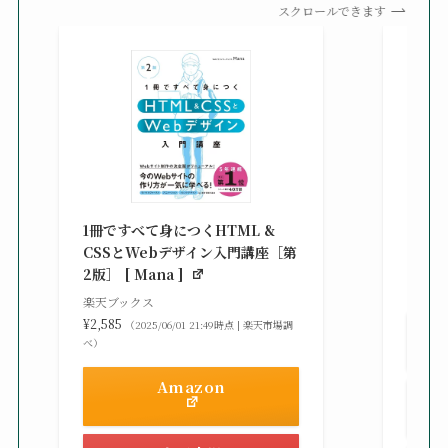
スクロールできます
改訂新
シピ集 
1冊ですべて身につくHTML &
楽天ブ
CSSとWebデザイン入門講座［第
¥3,30
2版］ [ Mana ]
べ）
楽天ブックス
¥2,585
（2025/06/01 21:49時点 | 楽天市場調
べ）
Amazon