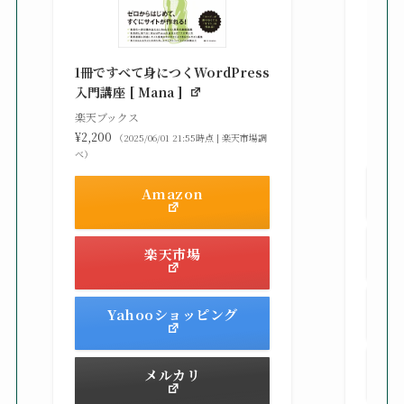
知識
る St
1冊ですべて身につくWordPress
gaz ]
入門講座 [ Mana ]
楽天ブ
楽天ブックス
¥2,42
¥2,200
（2025/06/01 21:55時点 | 楽天市場調
べ）
べ）
Amazon
楽天市場
Yahooショッピング
メルカリ