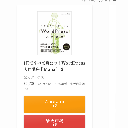
スクロールできます
知識
る St
1冊ですべて身につくWordPress
gaz ]
入門講座 [ Mana ]
楽天ブ
楽天ブックス
¥2,42
¥2,200
（2025/06/01 21:55時点 | 楽天市場調
べ）
べ）
Amazon
楽天市場