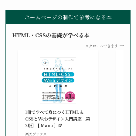
ホームページの制作で参考になる本
HTML・CSSの基礎が学べる本
スクロールできます
改訂新
シピ集 
1冊ですべて身につくHTML &
楽天ブ
CSSとWebデザイン入門講座［第
¥3,30
2版］ [ Mana ]
べ）
楽天ブックス