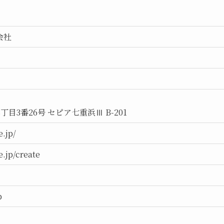
会社
目3番26号 セピア七重浜Ⅲ B-201
.jp/
.jp/create
p