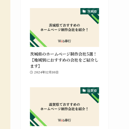
茨城県
茨城県のホームページ制作会社5選！
【地域別におすすめの会社をご紹介し
グラフィックデザイン
ます】
2024年12月10日
ポ
ホームページの制作や修正対応、納品後の管理
や
までを行っています。Webマーケティング支
滋賀県
援との併用も可能です。
グラフィックデザインの詳細