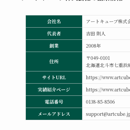
会社名
アートキューブ株式
代表者
吉田 則人
創業
2008年
〒049-0101
住所
北海道北斗市七重浜8丁
サイトURL
https://www.artcube
実績紹介ページ
https://www.artcube
電話番号
0138-85-8506
メールアドレス
support@artcube.j