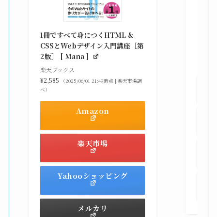
改訂新
シピ集 
1冊ですべて身につくHTML &
楽天ブ
CSSとWebデザイン入門講座［第
¥3,30
2版］ [ Mana ]
べ）
楽天ブックス
¥2,585
（2025/06/01 21:49時点 | 楽天市場調
べ）
Amazon
楽天市場
Yahooショッピング
メルカリ