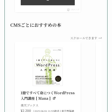
ポチップ
CMSごとにおすすめの本
スクロールできます
知識
る St
1冊ですべて身につくWordPress
gaz ]
入門講座 [ Mana ]
楽天ブ
楽天ブックス
¥2,42
¥2,200
（2025/06/01 21:55時点 | 楽天市場調