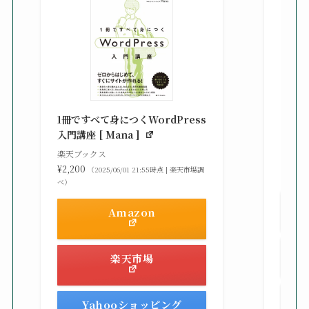
知識
る St
1冊ですべて身につくWordPress
gaz ]
入門講座 [ Mana ]
楽天ブ
楽天ブックス
¥2,42
¥2,200
（2025/06/01 21:55時点 | 楽天市場調
べ）
べ）
Amazon
楽天市場
Yahooショッピング