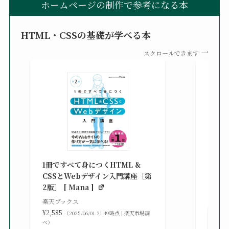
ホームページの制作で参考になる本
HTML・CSSの基礎が学べる本
スクロールできます
改訂新
シピ集 
1冊ですべて身につくHTML &
楽天ブ
CSSとWebデザイン入門講座［第
¥3,30
2版］ [ Mana ]
べ）
楽天ブックス
¥2,585
（2025/06/01 21:49時点 | 楽天市場調
べ）