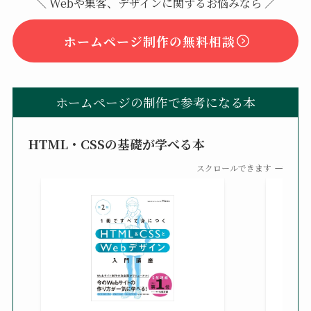
＼ Webや集客、デザインに関するお悩みなら ／
ホームページ制作の無料相談
ホームページの制作で参考になる本
HTML・CSSの基礎が学べる本
スクロールできます
改訂新