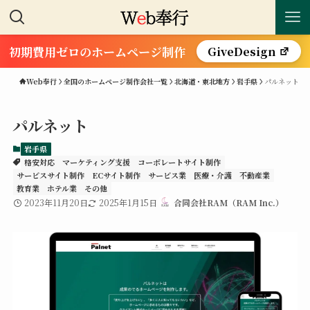
初期費用ゼロのホームページ制作
GiveDesign
Web奉行
全国のホームページ制作会社一覧
北海道・東北地方
岩手県
パルネット
パルネット
岩手県
格安対応
マーケティング支援
コーポレートサイト制作
サービスサイト制作
ECサイト制作
サービス業
医療・介護
不動産業
教育業
ホテル業
その他
2023年11月20日
2025年1月15日
合同会社RAM（RAM Inc.）