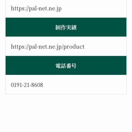
https://pal-net.ne.jp
制作実績
https://pal-net.ne.jp/product
電話番号
0191-21-8608