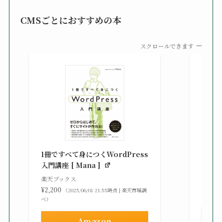
CMSごとにおすすめの本
スクロールできます
知識
る St
1冊ですべて身につくWordPress
gaz ]
入門講座 [ Mana ]
楽天ブ
楽天ブックス
¥2,42
¥2,200
（2025/06/01 21:55時点 | 楽天市場調
べ）
べ）
Amazon