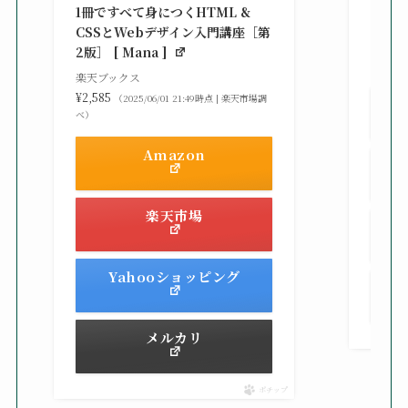
シピ集 
1冊ですべて身につくHTML &
楽天ブ
CSSとWebデザイン入門講座［第
¥3,30
2版］ [ Mana ]
べ）
楽天ブックス
¥2,585
（2025/06/01 21:49時点 | 楽天市場調
べ）
Amazon
楽天市場
Yahooショッピング
メルカリ
ポチップ