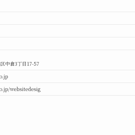
中倉3丁目17-57
o.jp
co.jp/websitedesig