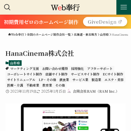
初期費用ゼロのホームページ制作
GiveDesign
Web奉行
全国のホームページ制作会社一覧
北海道・東北地方
山形県
HanaCinem
HanaCinema株式会社
山形県
マーケティング支援
お問い合わせ獲得
採用強化
アフターサポート
コーポレートサイト制作
店舗サイト制作
サービスサイト制作
ECサイト制作
サイトリニューアル
LP・その他
飲食業
サービス業
製造業
エステ・美容
医療・介護
不動産業
教育業
その他
2023年11月19日
2025年1月15日
合同会社RAM（RAM Inc.）