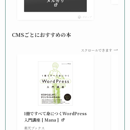
メルカリ
ポチップ
CMSごとにおすすめの本
スクロールできます
知識
る St
1冊ですべて身につくWordPress
gaz ]
入門講座 [ Mana ]
楽天ブ
楽天ブックス