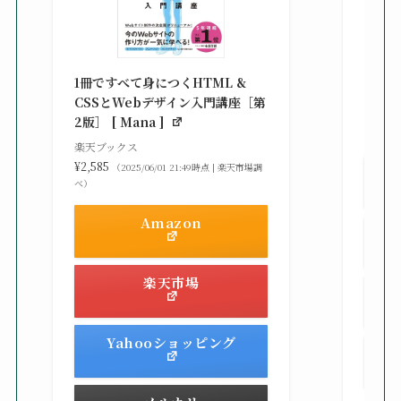
改訂新
シピ集 
1冊ですべて身につくHTML &
楽天ブ
CSSとWebデザイン入門講座［第
¥3,30
2版］ [ Mana ]
べ）
楽天ブックス
¥2,585
（2025/06/01 21:49時点 | 楽天市場調
べ）
Amazon
楽天市場
Yahooショッピング