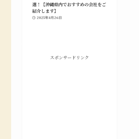
選！【沖縄県内でおすすめの会社をご
紹介します】
2025年4月26日
グラフィックデザイン
スポンサードリンク
ポ
ホームページの制作や修正対応、納品後の管理
や
までを行っています。Webマーケティング支
援との併用も可能です。
グラフィックデザインの詳細