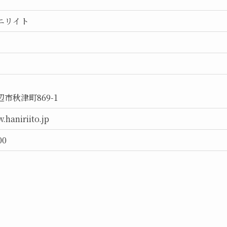
ニリイト
市秋津町869-1
.haniriito.jp
00