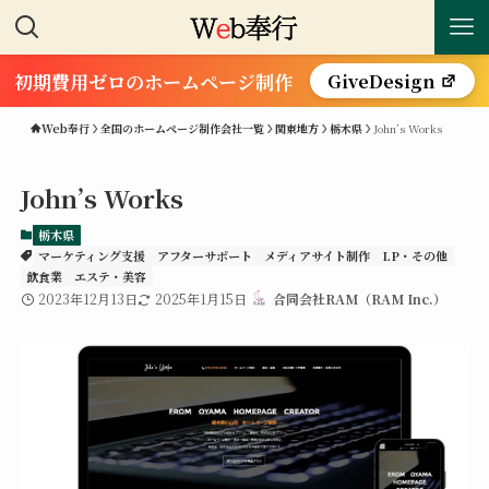
初期費用ゼロのホームページ制作
GiveDesign
Web奉行
全国のホームページ制作会社一覧
関東地方
栃木県
John’s Works
John’s Works
栃木県
マーケティング支援
アフターサポート
メディアサイト制作
LP・その他
飲食業
エステ・美容
2023年12月13日
2025年1月15日
合同会社RAM（RAM Inc.）