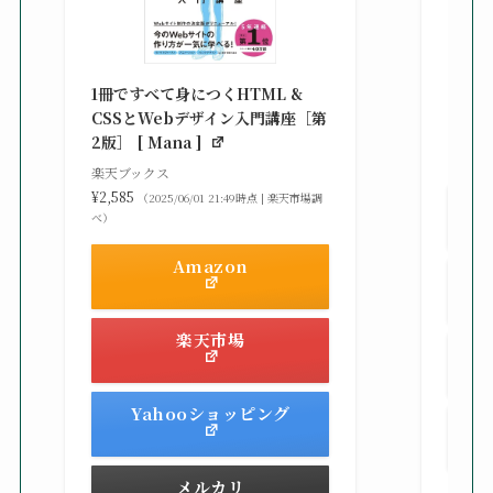
改訂新
シピ集 
1冊ですべて身につくHTML &
楽天ブ
CSSとWebデザイン入門講座［第
¥3,30
2版］ [ Mana ]
べ）
楽天ブックス
¥2,585
（2025/06/01 21:49時点 | 楽天市場調
べ）
Amazon
楽天市場
Yahooショッピング
メルカリ