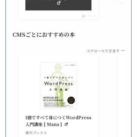
ポチップ
CMSごとにおすすめの本
スクロールできます
知識
る St
1冊ですべて身につくWordPress
gaz ]
入門講座 [ Mana ]
楽天ブ
楽天ブックス
¥2,42