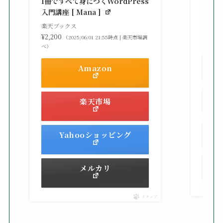
1冊ですべて身につくWordPress
gaz ]
入門講座 [ Mana ]
楽天ブ
楽天ブックス
¥2,42
¥2,200
（2025/06/01 21:55時点 | 楽天市場調
べ）
べ）
Amazon
楽天市場
Yahooショッピング
メルカリ
ポチップ