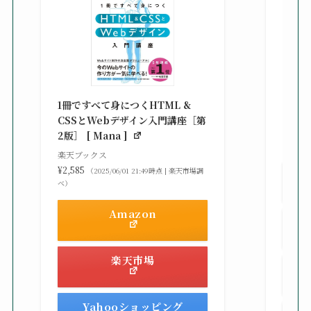
改訂新
シピ集 
1冊ですべて身につくHTML &
楽天ブ
CSSとWebデザイン入門講座［第
¥3,30
2版］ [ Mana ]
べ）
楽天ブックス
¥2,585
（2025/06/01 21:49時点 | 楽天市場調
べ）
Amazon
楽天市場
Yahooショッピング