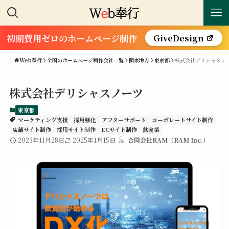
初期費用ゼロのホームページ制作
GiveDesign
Web奉行
全国のホームページ制作会社一覧
関東地方
東京都
株式会社デリシャスノ
株式会社デリシャスノーツ
東京都
マーケティング支援
採用強化
アフターサポート
コーポレートサイト制作
店舗サイト制作
採用サイト制作
ECサイト制作
飲食業
2023年11月28日
2025年1月15日
合同会社RAM（RAM Inc.）