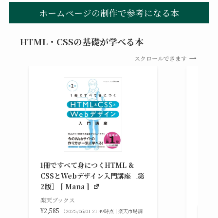
ホームページの制作で参考になる本
HTML・CSSの基礎が学べる本
スクロールできます
改訂新
シピ集 
1冊ですべて身につくHTML &
楽天ブ
CSSとWebデザイン入門講座［第
¥3,30
2版］ [ Mana ]
べ）
楽天ブックス
¥2,585
（2025/06/01 21:49時点 | 楽天市場調