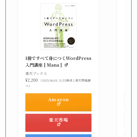
知識
る St
1冊ですべて身につくWordPress
gaz ]
入門講座 [ Mana ]
楽天ブ
楽天ブックス
¥2,42
¥2,200
（2025/06/01 21:55時点 | 楽天市場調
べ）
べ）
Amazon
楽天市場