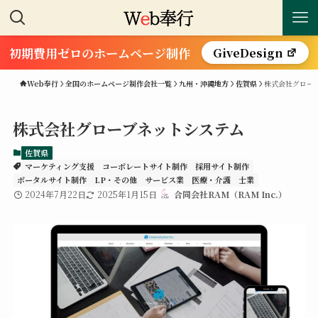
初期費用ゼロのホームページ制作
GiveDesign
Web奉行
全国のホームページ制作会社一覧
九州・沖縄地方
佐賀県
株式会社グロー
株式会社グローブネットシステム
佐賀県
マーケティング支援
コーポレートサイト制作
採用サイト制作
ポータルサイト制作
LP・その他
サービス業
医療・介護
士業
2024年7月22日
2025年1月15日
合同会社RAM（RAM Inc.）