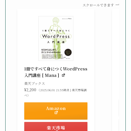
スクロールできます
知識
る St
1冊ですべて身につくWordPress
gaz ]
入門講座 [ Mana ]
楽天ブ
楽天ブックス
¥2,42
¥2,200
（2025/06/01 21:55時点 | 楽天市場調
べ）
べ）
Amazon
楽天市場