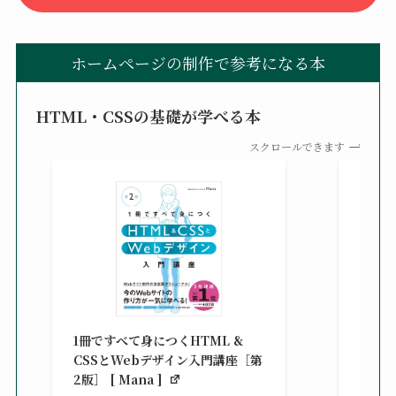
ホームページの制作で参考になる本
HTML・CSSの基礎が学べる本
スクロールできます
改訂新
シピ集 
1冊ですべて身につくHTML &
楽天ブ
CSSとWebデザイン入門講座［第
¥3,30
2版］ [ Mana ]
べ）