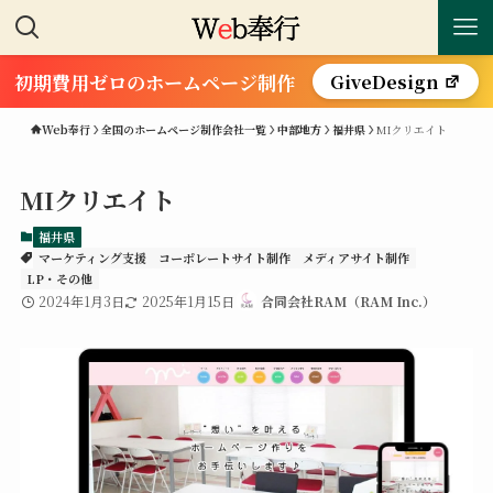
初期費用ゼロのホームページ制作
GiveDesign
Web奉行
全国のホームページ制作会社一覧
中部地方
福井県
MIクリエイト
MIクリエイト
福井県
マーケティング支援
コーポレートサイト制作
メディアサイト制作
LP・その他
2024年1月3日
2025年1月15日
合同会社RAM（RAM Inc.）