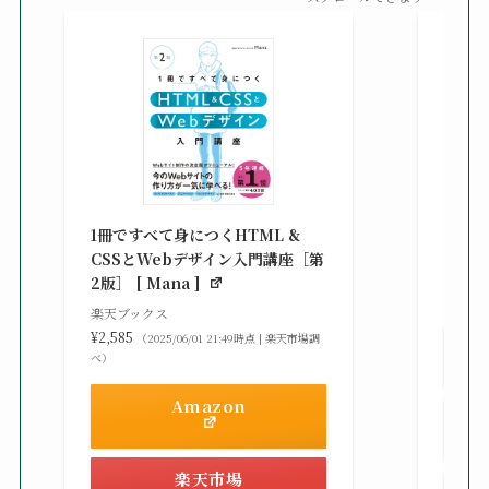
改訂新
シピ集 
1冊ですべて身につくHTML &
楽天ブ
CSSとWebデザイン入門講座［第
¥3,30
2版］ [ Mana ]
べ）
楽天ブックス
¥2,585
（2025/06/01 21:49時点 | 楽天市場調
べ）
Amazon
楽天市場