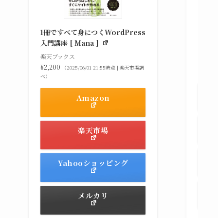
知識
る St
1冊ですべて身につくWordPress
gaz ]
入門講座 [ Mana ]
楽天ブ
楽天ブックス
¥2,42
¥2,200
（2025/06/01 21:55時点 | 楽天市場調
べ）
べ）
Amazon
楽天市場
Yahooショッピング
メルカリ