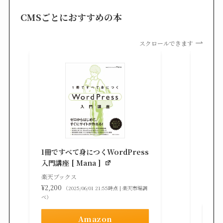
CMSごとにおすすめの本
スクロールできます
知識
る St
1冊ですべて身につくWordPress
gaz ]
入門講座 [ Mana ]
楽天ブ
楽天ブックス
¥2,42
¥2,200
（2025/06/01 21:55時点 | 楽天市場調
べ）
べ）
Amazon