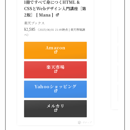
1冊ですべて身につくHTML &
楽天ブ
CSSとWebデザイン入門講座［第
¥3,30
2版］ [ Mana ]
べ）
楽天ブックス
¥2,585
（2025/06/01 21:49時点 | 楽天市場調
べ）
Amazon
楽天市場
Yahooショッピング
メルカリ
ポチップ