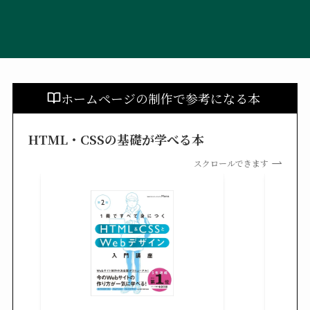
ホームページの制作で参考になる本
HTML・CSSの基礎が学べる本
スクロールできます
改訂新
シピ集 