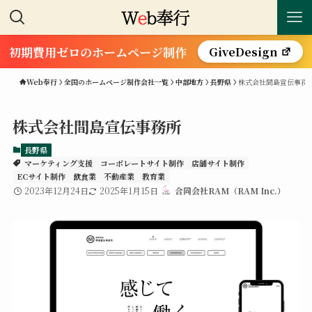
初期費用ゼロのホームページ制作
GiveDesign
Web奉行
全国のホームページ制作会社一覧
中部地方
長野県
株式会社間島宣伝事務
株式会社間島宣伝事務所
長野県
マーケティング支援
コーポレートサイト制作
店舗サイト制作
ECサイト制作
飲食業
不動産業
教育業
2023年12月24日
2025年1月15日
合同会社RAM（RAM Inc.）