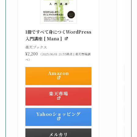
知識
る St
1冊ですべて身につくWordPress
gaz ]
入門講座 [ Mana ]
楽天ブ
楽天ブックス
¥2,42
¥2,200
（2025/06/01 21:55時点 | 楽天市場調
べ）
べ）
Amazon
楽天市場
Yahooショッピング
メルカリ