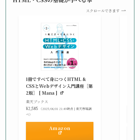
スクロールできます
改訂新
シピ集 
1冊ですべて身につくHTML &
楽天ブ
CSSとWebデザイン入門講座［第
¥3,30
2版］ [ Mana ]
べ）
楽天ブックス
¥2,585
（2025/06/01 21:49時点 | 楽天市場調
べ）
Amazon