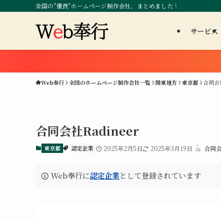
全国の"優良"ホームページ制作会社、まとめました！
サービス
Web奉行
全国のホームページ制作会社一覧
関東地方
東京都
合同会社
合同会社Radineer
東京都
認定企業
2025年2月5日
2025年3月19日
合同会
Web奉行に
認定企業
として登録されています