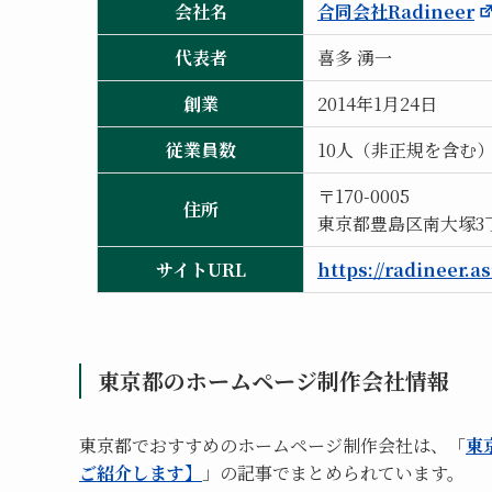
会社名
合同会社Radineer
代表者
喜多 湧一
創業
2014年1月24日
従業員数
10人（非正規を含む
〒170-0005
住所
東京都豊島区南大塚3丁
サイトURL
https://radineer.as
東京都のホームページ制作会社情報
東京都でおすすめのホームページ制作会社は、「
東
ご紹介します】
」の記事でまとめられています。