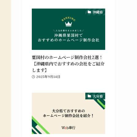
沖縄県
グラフィックデザイン
ポ
ホームページの制作や修正対応、納品後の管理
や
までを行っています。Webマーケティング支
粟国村のホームページ制作会社2選！
援との併用も可能です。
【沖縄県内でおすすめの会社をご紹介
します】
グラフィックデザインの詳細
2025年9月14日
大分県