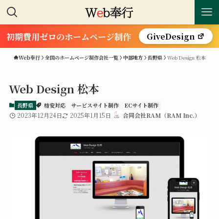
初期費用ゼロのホームページ制作
GiveDesign
Web奉行
全国のホームページ制作会社一覧
中部地方
長野県
Web Design 松本
Web Design 松本
長野県
格安対応
サービスサイト制作
ECサイト制作
2023年12月24日
2025年1月15日
合同会社RAM（RAM Inc.）