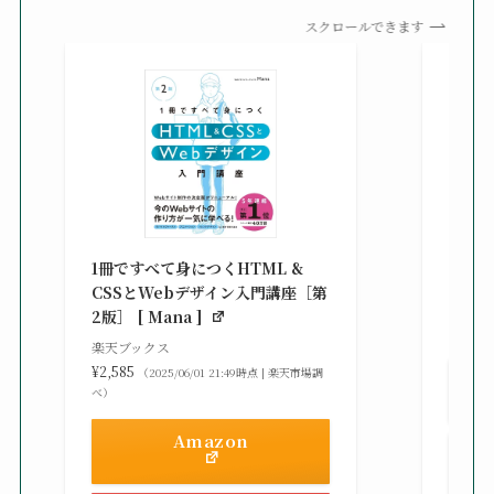
スクロールできます
改訂新
シピ集 
1冊ですべて身につくHTML &
楽天ブ
CSSとWebデザイン入門講座［第
¥3,30
2版］ [ Mana ]
べ）
楽天ブックス
¥2,585
（2025/06/01 21:49時点 | 楽天市場調
べ）
Amazon