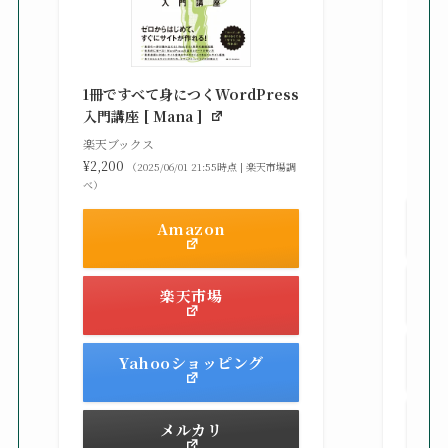
知識
る St
1冊ですべて身につくWordPress
gaz ]
入門講座 [ Mana ]
楽天ブ
楽天ブックス
¥2,42
¥2,200
（2025/06/01 21:55時点 | 楽天市場調
べ）
べ）
Amazon
楽天市場
Yahooショッピング
メルカリ