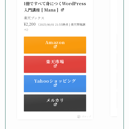
る St
1冊ですべて身につくWordPress
gaz ]
入門講座 [ Mana ]
楽天ブ
楽天ブックス
¥2,42
¥2,200
（2025/06/01 21:55時点 | 楽天市場調
べ）
べ）
Amazon
楽天市場
Yahooショッピング
メルカリ
ポチップ