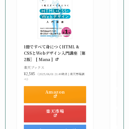
改訂新
シピ集 
1冊ですべて身につくHTML &
楽天ブ
CSSとWebデザイン入門講座［第
¥3,30
2版］ [ Mana ]
べ）
楽天ブックス
¥2,585
（2025/06/01 21:49時点 | 楽天市場調
べ）
Amazon
楽天市場