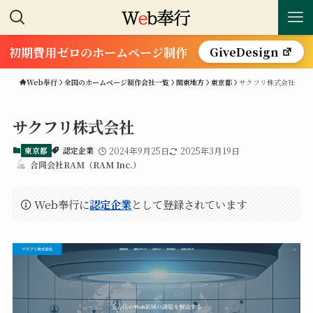
初期費用ゼロのホームページ制作
GiveDesign
Web奉行
全国のホームページ制作会社一覧
関東地方
東京都
サクフリ株式会社
サクフリ株式会社
東京都
認定企業
2024年9月25日
2025年3月19日
合同会社RAM（RAM Inc.）
Web奉行に
認定企業
として登録されています