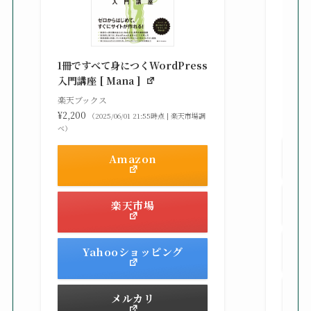
知識
る St
1冊ですべて身につくWordPress
gaz ]
入門講座 [ Mana ]
楽天ブ
楽天ブックス
¥2,42
¥2,200
（2025/06/01 21:55時点 | 楽天市場調
べ）
べ）
Amazon
楽天市場
Yahooショッピング
メルカリ