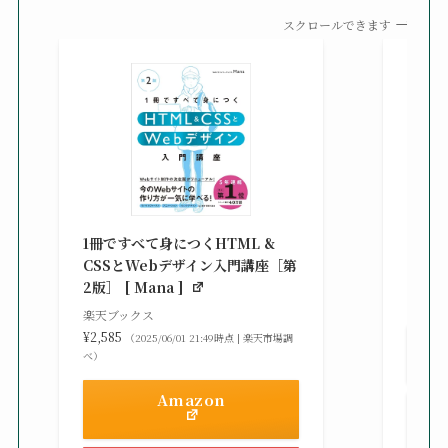
スクロールできます
改訂新
シピ集 
1冊ですべて身につくHTML &
楽天ブ
CSSとWebデザイン入門講座［第
¥3,30
2版］ [ Mana ]
べ）
楽天ブックス
¥2,585
（2025/06/01 21:49時点 | 楽天市場調
べ）
Amazon