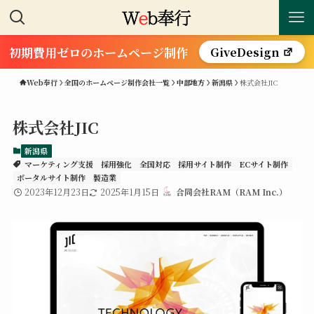
初期費用ゼロのホームページ制作
GiveDesign
Web奉行
全国のホームページ制作会社一覧
中部地方
新潟県
株式会社JIC
株式会社JIC
新潟県
マーケティング支援
採用強化
全国対応
採用サイト制作
ECサイト制作
ポータルサイト制作
製造業
2023年12月23日
2025年1月15日
合同会社RAM（RAM Inc.）