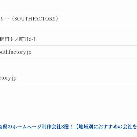
ー（SOUTHFACTORY）
町トノ町116-1
uthfactory.jp
tory.jp
島県のホームページ制作会社3選！【地域別におすすめの会社