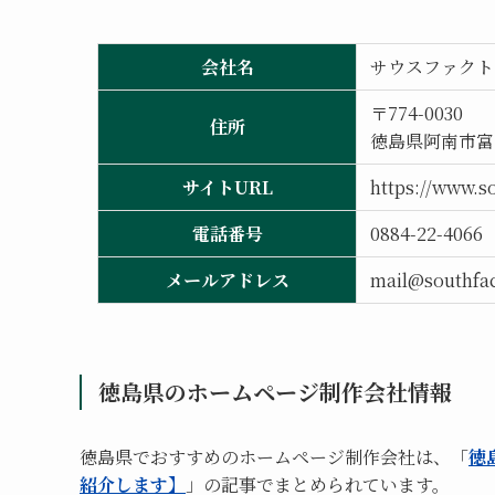
会社名
サウスファクトリ
〒774-0030
住所
徳島県阿南市富岡
サイトURL
https://www.so
電話番号
0884-22-4066
メールアドレス
mail@southfac
徳島県のホームページ制作会社情報
徳島県でおすすめのホームページ制作会社は、「
徳
紹介します】
」の記事でまとめられています。