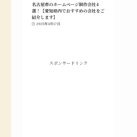
名古屋市のホームページ制作会社4
選！【愛知県内でおすすめの会社をご
紹介します】
2025年4月17日
グラフィックデザイン
ポ
ホームページの制作や修正対応、納品後の管理
や
までを行っています。Webマーケティング支
スポンサードリンク
援との併用も可能です。
グラフィックデザインの詳細