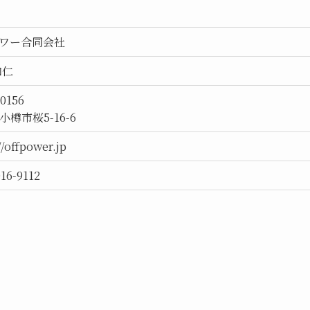
ワー合同会社
和仁
0156
樽市桜5-16-6
//offpower.jp
016-9112