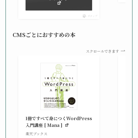
ポチップ
CMSごとにおすすめの本
スクロールできます
知識
る St
1冊ですべて身につくWordPress
gaz ]
入門講座 [ Mana ]
楽天ブ
楽天ブックス
¥2,42