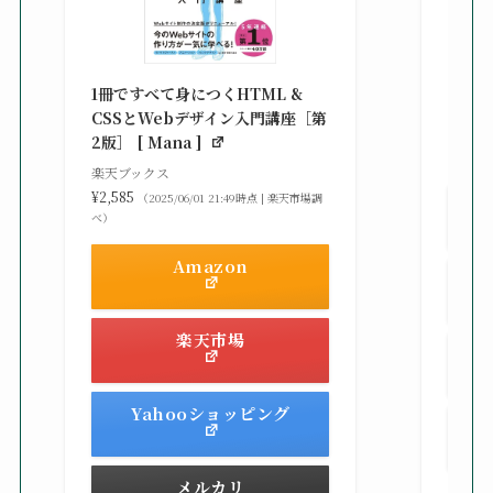
改訂新
シピ集 
1冊ですべて身につくHTML &
楽天ブ
CSSとWebデザイン入門講座［第
¥3,30
2版］ [ Mana ]
べ）
楽天ブックス
¥2,585
（2025/06/01 21:49時点 | 楽天市場調
べ）
Amazon
楽天市場
Yahooショッピング
メルカリ