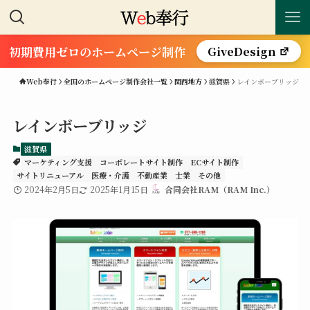
初期費用ゼロのホームページ制作
GiveDesign
Web奉行
全国のホームページ制作会社一覧
関西地方
滋賀県
レインボーブリッジ
レインボーブリッジ
滋賀県
マーケティング支援
コーポレートサイト制作
ECサイト制作
サイトリニューアル
医療・介護
不動産業
士業
その他
2024年2月5日
2025年1月15日
合同会社RAM（RAM Inc.）