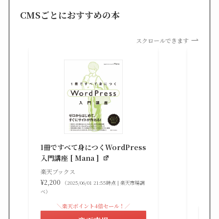
CMSごとにおすすめの本
スクロールできます
知識
る St
1冊ですべて身につくWordPress
gaz ]
入門講座 [ Mana ]
楽天ブ
楽天ブックス
¥2,42
¥2,200
（2025/06/01 21:55時点 | 楽天市場調
べ）
べ）
＼楽天ポイント4倍セール！／