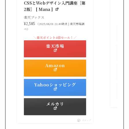
楽天ブ
CSSとWebデザイン入門講座［第
¥3,30
2版］ [ Mana ]
べ）
楽天ブックス
¥2,585
（2025/06/01 21:49時点 | 楽天市場調
べ）
＼楽天ポイント4倍セール！／
楽天市場
Amazon
Yahooショッピング
メルカリ
ポチップ