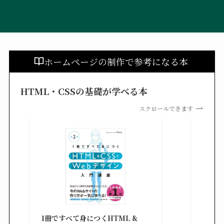
ホームページの制作で参考になる本
HTML・CSSの基礎が学べる本
スクロールできます
改訂新
シピ集 
1冊ですべて身につくHTML &