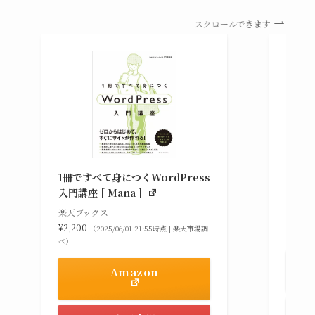
スクロールできます
知識
る St
1冊ですべて身につくWordPress
gaz ]
入門講座 [ Mana ]
楽天ブ
楽天ブックス
¥2,42
¥2,200
（2025/06/01 21:55時点 | 楽天市場調
べ）
べ）
Amazon