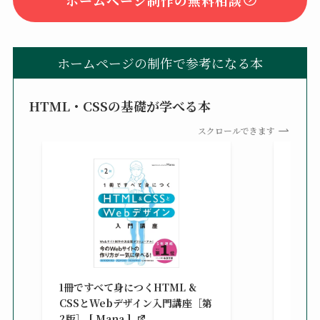
ホームページの制作で参考になる本
HTML・CSSの基礎が学べる本
スクロールできます
改訂新
シピ集 
1冊ですべて身につくHTML &
楽天ブ
CSSとWebデザイン入門講座［第
¥3,30
2版］ [ Mana ]