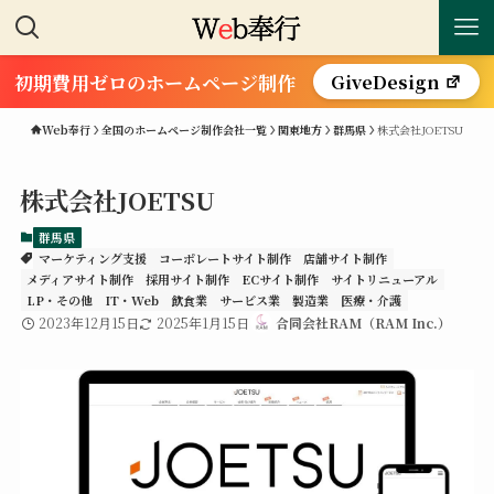
初期費用ゼロのホームページ制作
GiveDesign
Web奉行
全国のホームページ制作会社一覧
関東地方
群馬県
株式会社JOETSU
株式会社JOETSU
群馬県
マーケティング支援
コーポレートサイト制作
店舗サイト制作
メディアサイト制作
採用サイト制作
ECサイト制作
サイトリニューアル
LP・その他
IT・Web
飲食業
サービス業
製造業
医療・介護
2023年12月15日
2025年1月15日
合同会社RAM（RAM Inc.）