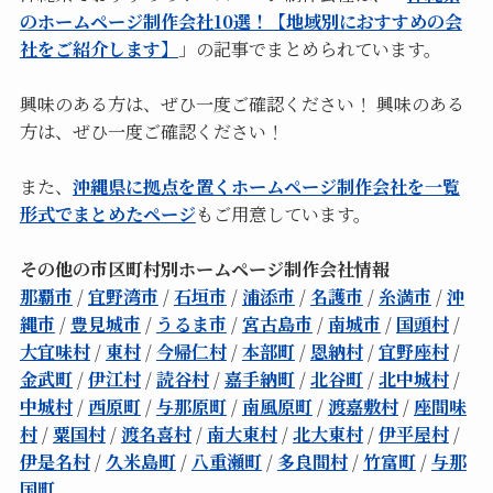
のホームページ制作会社10選！【地域別におすすめの会
社をご紹介します】
」の記事でまとめられています。
興味のある方は、ぜひ一度ご確認ください！ 興味のある
方は、ぜひ一度ご確認ください！
また、
沖縄県に拠点を置くホームページ制作会社を一覧
形式でまとめたページ
もご用意しています。
その他の市区町村別ホームページ制作会社情報
那覇市
/
宜野湾市
/
石垣市
/
浦添市
/
名護市
/
糸満市
/
沖
縄市
/
豊見城市
/
うるま市
/
宮古島市
/
南城市
/
国頭村
/
大宜味村
/
東村
/
今帰仁村
/
本部町
/
恩納村
/
宜野座村
/
金武町
/
伊江村
/
読谷村
/
嘉手納町
/
北谷町
/
北中城村
/
中城村
/
西原町
/
与那原町
/
南風原町
/
渡嘉敷村
/
座間味
村
/
粟国村
/
渡名喜村
/
南大東村
/
北大東村
/
伊平屋村
/
伊是名村
/
久米島町
/
八重瀬町
/
多良間村
/
竹富町
/
与那
国町