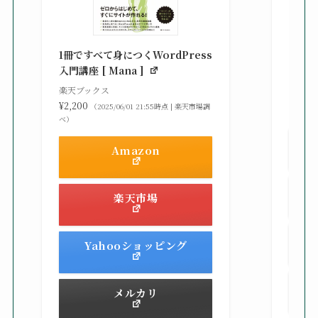
知識
る St
1冊ですべて身につくWordPress
gaz ]
入門講座 [ Mana ]
楽天ブ
楽天ブックス
¥2,42
¥2,200
（2025/06/01 21:55時点 | 楽天市場調
べ）
べ）
Amazon
楽天市場
Yahooショッピング
メルカリ