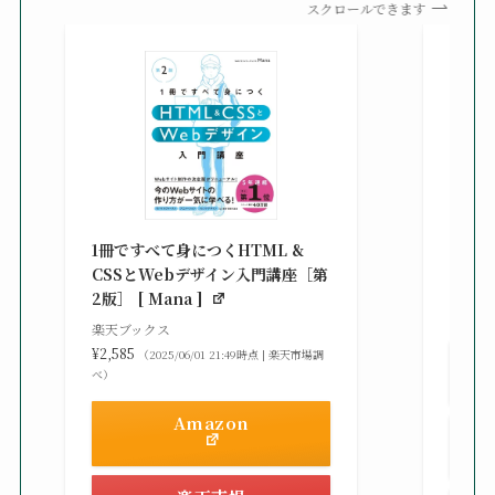
スクロールできます
改訂新
シピ集 
1冊ですべて身につくHTML &
楽天ブ
CSSとWebデザイン入門講座［第
¥3,30
2版］ [ Mana ]
べ）
楽天ブックス
¥2,585
（2025/06/01 21:49時点 | 楽天市場調
べ）
Amazon