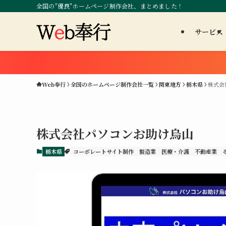
全国の"優良"ホームページ制作会社、まとめました！
サービス
Web奉行
全国のホームページ制作会社一覧
関東地方
栃木県
株式会
株式会社パソコンお助け烏山
栃木県
コーポレートサイト制作
製造業
医療・介護
不動産業