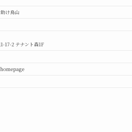
お助け烏山
17-2 テナント森1F
p/homepage