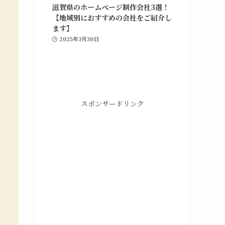
滋賀県のホームページ制作会社3選！
【地域別におすすめの会社をご紹介し
ます】
2025年3月30日
グラフィックデザイン
ポ
ホームページの制作や修正対応、納品後の管理
スポンサードリンク
や
までを行っています。Webマーケティング支
援との併用も可能です。
グラフィックデザインの詳細