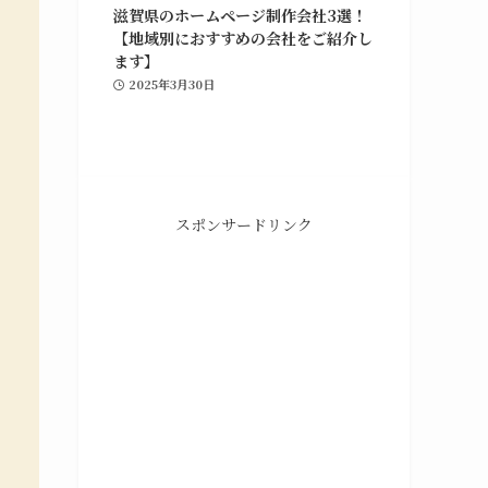
滋賀県のホームページ制作会社3選！
【地域別におすすめの会社をご紹介し
ます】
2025年3月30日
スポンサードリンク
グラフィックデザイン
ポ
ホームページの制作や修正対応、納品後の管理
や
までを行っています。Webマーケティング支
援との併用も可能です。
グラフィックデザインの詳細