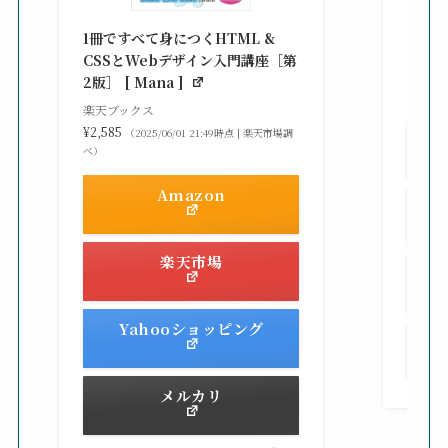
改訂新
シピ集 
1冊ですべて身につくHTML &
楽天ブ
CSSとWebデザイン入門講座［第
¥3,30
2版］ [ Mana ]
べ）
楽天ブックス
¥2,585
（2025/06/01 21:49時点 | 楽天市場調
べ）
Amazon
楽天市場
Yahooショッピング
メルカリ