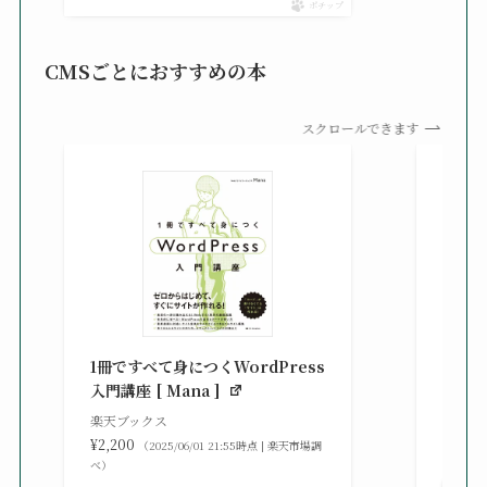
ポチップ
CMSごとにおすすめの本
スクロールできます
知識
る St
1冊ですべて身につくWordPress
gaz ]
入門講座 [ Mana ]
楽天ブ
楽天ブックス
¥2,42
¥2,200
（2025/06/01 21:55時点 | 楽天市場調
べ）
べ）