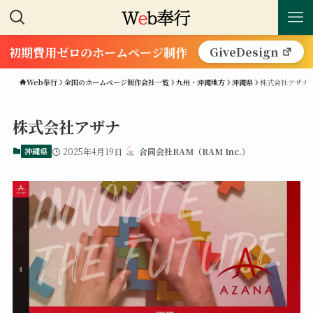
初期費用ゼロのホームページ制作
GiveDesign
Web奉行
全国のホームページ制作会社一覧
九州・沖縄地方
沖縄県
株式会社アザナ
株式会社アザナ
沖縄県
2025年4月19日
合同会社RAM（RAM Inc.）