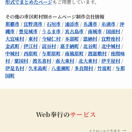
形式でまとめたページ
もご用意しています。
その他の市区町村別ホームページ制作会社情報
那覇市
/
宜野湾市
/
石垣市
/
浦添市
/
名護市
/
糸満市
/
沖
縄市
/
豊見城市
/
うるま市
/
宮古島市
/
南城市
/
国頭村
/
大宜味村
/
東村
/
今帰仁村
/
本部町
/
恩納村
/
宜野座村
/
金武町
/
伊江村
/
読谷村
/
嘉手納町
/
北谷町
/
北中城村
/
中城村
/
西原町
/
与那原町
/
南風原町
/
渡嘉敷村
/
座間味
村
/
粟国村
/
渡名喜村
/
南大東村
/
北大東村
/
伊平屋村
/
伊是名村
/
久米島町
/
八重瀬町
/
多良間村
/
竹富町
/
与那
国町
Web奉行の
サービス
スクロールできます