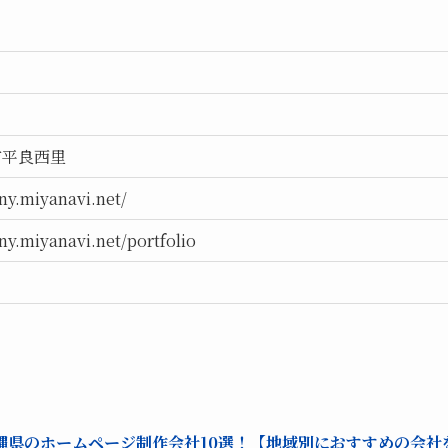
市平良西里
ny.miyanavi.net/
ny.miyanavi.net/portfolio
縄県のホームページ制作会社10選！【地域別におすすめの会社