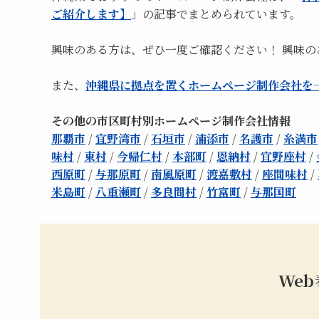
ご紹介します】
」の記事でまとめられています。
興味のある方は、ぜひ一度ご確認ください！ 興味
また、
沖縄県に拠点を置くホームページ制作会社を
その他の市区町村別ホームページ制作会社情報
那覇市
/
宜野湾市
/
石垣市
/
浦添市
/
名護市
/
糸満市
味村
/
東村
/
今帰仁村
/
本部町
/
恩納村
/
宜野座村
/
西原町
/
与那原町
/
南風原町
/
渡嘉敷村
/
座間味村
/
米島町
/
八重瀬町
/
多良間村
/
竹富町
/
与那国町
We