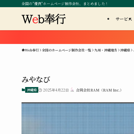
全国の"優良"ホームページ制作会社、まとめました！
サービス
Web奉行
全国のホームページ制作会社一覧
九州・沖縄地方
沖縄県
みやなび
沖縄県
2025年4月22日
合同会社RAM（RAM Inc.）