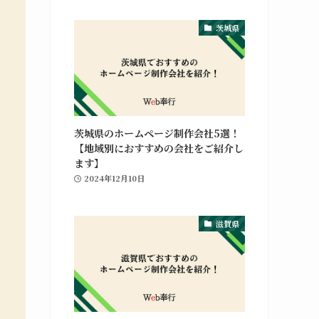
茨城県
茨城県のホームページ制作会社5選！
【地域別におすすめの会社をご紹介し
ます】
2024年12月10日
グラフィックデザイン
滋賀県
ポ
ホームページの制作や修正対応、納品後の管理
や
までを行っています。Webマーケティング支
援との併用も可能です。
グラフィックデザインの詳細