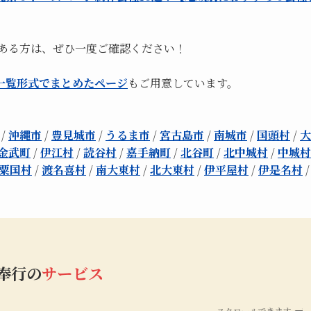
のある方は、ぜひ一度ご確認ください！
一覧形式でまとめたページ
もご用意しています。
/
沖縄市
/
豊見城市
/
うるま市
/
宮古島市
/
南城市
/
国頭村
/
大
金武町
/
伊江村
/
読谷村
/
嘉手納町
/
北谷町
/
北中城村
/
中城村
粟国村
/
渡名喜村
/
南大東村
/
北大東村
/
伊平屋村
/
伊是名村
b奉行の
サービス
スクロールできます